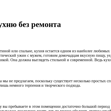
ухню без ремонта
тиной или спальне, кухня остается одним из наиболее любимых 
нтический ужин с мужем, готовим домочадцам вкусную пищу, уе
икой. Она должна выглядеть стильной и современной. Ведь кухн
ма мы не предлагаем, поскольку существует несколько простых 
а лишь немного терпения и творческого подхода.
ку вы пребываете в этом помещении достаточно большой период 
елывалась последние десять лет, то можно обклеить дверцы шк