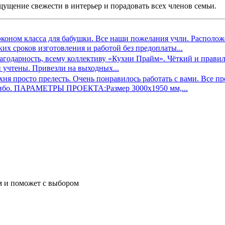
ущение свежести в интерьер и порадовать всех членов семьи.
коном класса для бабушки. Все наши пожелания учли. Располож
их сроков изготовления и работой без предоплаты...
одарность, всему коллективу «Кухни Прайм». Чёткий и правильн
 учтены. Привезли на выходных...
ухня просто прелесть. Очень понравилось работать с вами. Все 
пасибо. ПАРАМЕТРЫ ПРОЕКТА:Размер 3000х1950 мм,...
м и поможет с выбором