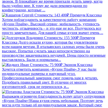
звонок. В ближайшее же время приехали делать замер, когда
было удобно мне. К тому же дали рекомендации по
конфигурации, которые ...
Стоимость: 143 400₽
Премиум
Классика
Хотим поблагодарить за качественную работу компанию
«Кухни Прайм». Высокий сервис, мобильность, учтивость,
честность, отзывчивость – и это еще не все. Получилось все
просто замечательно. Для нашей семьи кухня значит очень ...
Стоимость: 155 500₽
Премиум
Классика
Долго искали кухню, которая бы удовлетворяла
всем нашим мечтам. В итальянских салонах цены были очень
высокие. Попытки сделать заказ непосредственно на
производстве заканчивались неудачей. Цены просто неземные
выставлялись. Были и нормальны...
Стоимость: 75 900₽
Эконом
Классика
Хочется отметить компанию «Кухни Прайм».У нас были
индивидуальные размеры и наружный угол.
Профессиональный замерщик смог помочь нам в деталях.
Подобрать правильный цвет. В отличии от многих
изготовителей, срок не переносился, и...
Стоимость: 75 900₽
Эконом
Классика
Выражаем огромную благодарность всему штату сотрудников
«Кухни Прайм»!Наша кухня очень небольшая. Поэтому речь
могла идти только об индивидуальном заказе. Который смог