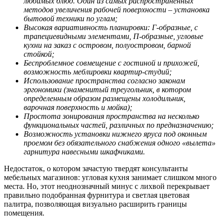
любимых блюд. Один из самых распространенных
методов увеличения рабочей поверхности – установка
бытовой техники по углам;
Высокая вариативность планировки: Г-образные, с
трапециевидными элементами, П-образные, угловые
кухни на заказ с островом, полуостровом, барной
стойкой;
Беспроблемное совмещение с гостиной и прихожей,
возможность меблировки квартир-студий;
Использование пространства согласно законам
эргономики (знаменитый треугольник, в котором
определенным образом размещены холодильник,
варочная поверхность и мойка);
Простота зонирования пространства на несколько
функциональных частей, различных по предназначению;
Возможность установки нижнего яруса под оконным
проемом без обязательного снабжения одного «вылета»
гарнитура навесными шкафчиками.
Недостаток, о котором зачастую твердят консультанты
мебельных магазинов: угловая кухня занимает слишком много
места. Но, этот неоднозначный минус с лихвой перекрывает
правильно подобранная фурнитура и светлая цветовая
палитра, позволяющая визуально расширить границы
помещения.