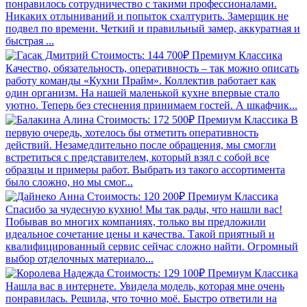
понравилось сотрудничество с такими профессионалами.
Никаких отлыниваний и попыток схалтурить. Замерщик не
подвел по времени. Четкий и правильный замер, аккуратная и
быстрая ...
Стоимость: 144 700₽
Премиум
Классика
Качество, обязательность, оперативность – так можно описать
работу команды «Кухни Прайм». Коллектив работает как
один организм. На нашей маленькой кухне впервые стало
уютно. Теперь без стеснения принимаем гостей. А шкафчик...
Стоимость: 172 500₽
Премиум
Классика
В
первую очередь, хотелось бы отметить оперативность
действий. Незамедлительно после обращения, мы смогли
встретиться с представителем, который взял с собой все
образцы и примеры работ. Выбрать из такого ассортимента
было сложно, но мы смог...
Стоимость: 120 200₽
Премиум
Классика
Спасибо за чудесную кухню! Мы так рады, что нашли вас!
Побывав во многих компаниях, только вы предложили
идеальное сочетание цены и качества. Такой приятный и
квалифицированный сервис сейчас сложно найти. Огромный
выбор отделочных материало...
Стоимость: 129 100₽
Премиум
Классика
Нашла вас в интернете. Увидела модель, которая мне очень
понравилась. Решила, что точно моё. Быстро ответили на