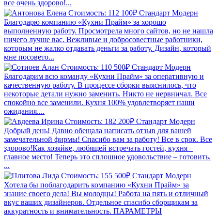
все очень здорово!...
Стоимость: 112 100₽
Стандарт
Модерн
Благодарю компанию «Кухни Прайм» за хорошо
выполненную работу. Просмотрела много сайтов, но не нашла
ничего лучше вас. Вежливые и добросовестные работники,
которым не жалко отдавать деньги за работу. Дизайн, который
мне посовето...
Стоимость: 110 500₽
Стандарт
Модерн
Благодарим всю команду «Кухни Прайм» за оперативную и
качественную работу. В процессе сборки выяснилось, что
некоторые детали нужно заменить. Никто не нервничал. Все
спокойно все заменили. Кухня 100% удовлетворяет наши
ожидания....
Стоимость: 182 200₽
Стандарт
Модерн
Добрый день! Давно обещала написать отзыв для вашей
замечательной фирмы! Спасибо вам за работу! Все в срок. Все
здорово!Как хозяйке, любящей встречать гостей, кухня –
главное место! Теперь это сплошное удовольствие – готовить.
...
Стоимость: 155 500₽
Стандарт
Модерн
Хотела бы поблагодарить компанию «Кухни Прайм» за
знание своего дела! Вы молодцы! Работа на пять и отличный
вкус ваших дизайнеров. Отдельное спасибо сборщикам за
аккуратность и внимательность. ПАРАМЕТРЫ