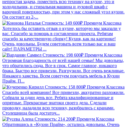
непростая задача, поместить всю технику на кухне, это и
холодильник, и стиральная машина и духовой шкаф с
варочной поверхностью, при этом у нас сложный угол кухни.
Он состоит из 2-...
Стоимость: 149 600₽
Премиум
Классика
Хотелось бы оставить отзыв о кухне, которую мы заказали у
вас. Спасибо за помощь в составлении проекта. Ребятам
спасибо за качественную сборку! Кухня, как на картинке!
Очень довольны. Будем советовать всем только вас и ваш
сайт! ПАРАМЕТРЫ ...
Стоимость: 198 600₽
Премиум
Классика
Огромная благодарность от всей нашей семьи! Мы довольны,
что обратились сюда. Все в срок. Самое главное, никакого
брака. Быстро все привезли. Разгрузили. Все очень вежливые.
Никакого хамства. Всем советуем покупать мебель в Кухни
Прайм. П...
Стоимость: 158 800₽
Премиум
Классика
Спасибо всей компании! Все привезли, аккуратно разложили.
Собрали за один день все. Ребята квалифицированные и
опрятные. Прекрасные знатоки своего дела. Сделали
проводку, наладили всю технику, разобрались с кранами.
Столешница была достаточ...
Стоимость: 214 200₽
Премиум
Классика
Обратившись в «Кухни Прайм», остались довольны. Очень