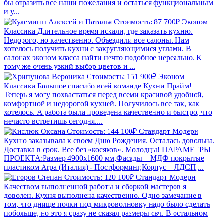
бы отразить все наши пожелания и остаться функциональным
и у...
Стоимость: 87 700₽
Эконом
Классика
Длительное время искали, где заказать кухню.
Недорого, но качественно. Объездили все салоны. Нам
хотелось получить кухни с закругляющимися углами. В
салонах эконом класса найти нечто подобное нереально. К
тому же очень узкий выбор цветов и ...
Стоимость: 151 900₽
Эконом
Классика
Большое спасибо всей команде Кухни Прайм!
Теперь я могу похвастаться перед всеми красивой удобной,
комфортной и недорогой кухней. Получилось все так, как
хотелось. А работа была проведена качественно и быстро, что
нечасто встретишь сегодня....
Стоимость: 144 100₽
Стандарт
Модерн
Кухню заказывала к своем Дню Рождения. Осталась довольна.
Доставка в срок. Все без «косяков». Молодцы! ПАРАМЕТРЫ
ПРОЕКТА:Размер 4900х1600 мм,Фасады – МДФ покрытые
пластиком Arpa (Италия) - Постформинг,Корпус – ЛДСП,...
Стоимость: 120 100₽
Стандарт
Модерн
Качеством выполненной работы и сборкой мастеров я
доволен. Кухня выполнена качественно. Одно замечание в
том, что днище полки под микроволновку надо было сделать
побольше, но это я сразу не сказал размеры свч. В остальном