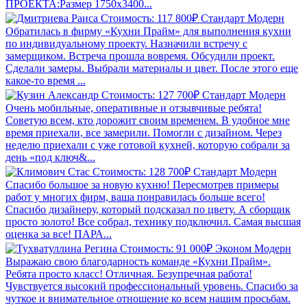
ПРОЕКТА:Размер 1750х3400...
Стоимость: 117 800₽
Стандарт
Модерн
Обратилась в фирму «Кухни Прайм» для выполнения кухни
по индивидуальному проекту. Назначили встречу с
замерщиком. Встреча прошла вовремя. Обсудили проект.
Сделали замеры. Выбрали материалы и цвет. После этого еще
какое-то время ...
Стоимость: 127 700₽
Стандарт
Модерн
Очень мобильные, оперативные и отзывчивые ребята!
Советую всем, кто дорожит своим временем. В удобное мне
время приехали, все замерили. Помогли с дизайном. Через
неделю приехали с уже готовой кухней, которую собрали за
день «под ключ&...
Стоимость: 128 700₽
Стандарт
Модерн
Спасибо большое за новую кухню! Пересмотрев примеры
работ у многих фирм, ваша понравилась больше всего!
Спасибо дизайнеру, который подсказал по цвету. А сборщик
просто золото! Все собрал, технику подключил. Самая высшая
оценка за все! ПАРА...
Стоимость: 91 000₽
Эконом
Модерн
Выражаю свою благодарность команде «Кухни Прайм».
Ребята просто класс! Отличная. Безупречная работа!
Чувствуется высокий профессиональный уровень. Спасибо за
чуткое и внимательное отношение ко всем нашим просьбам.