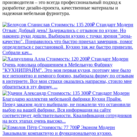
производителя – это всегда профессиональный подход к
разработке дизайн-проекта, качественные материалы и
надежная мебельная фурнитура.
Стоимость: 135 200₽
Стандарт
Модерн
Отзыв: Добрый день! Задержались с отзывом по кухне. Но
наконец руки дошли. Выбирали кухню с точки зрения "цена-
качество". Понравилось что быстро приехал замерщик, помог
определиться с расстановкой. Кухню так же быстро привезли.
Собрали кач...
Стоимость: 120 200₽
Стандарт
Модерн
Очень довольна обращением в Мебельную Фабрику
"КУХНИПРАЙМ". Это моя первая кухня, поэтому мне было
все непонятно и немного боязно, выбирала фирму по отзывам
в интернете. Все мои страхи оказались напрасны, стоило мне
обратиться в эту фирму. ...
Стоимость: 135 300₽
Стандарт
Модерн
Благодарю коллектив мебельной фабрики Кухни Прайм.
Перед заказом долго выбирали, не пожалели что остановили
выбор на вашей фабрике. Вся информация на сайте
соответствует действительности. Квалификация сотрудников
на всех этапах очень высоко...
Стоимость: 77 700₽
Эконом
Модерн
Заказывали компактную и функциональную кухню.