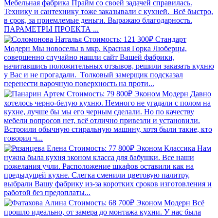
Мебельная фабрика Прайм со своей задачей справилась.
Технику и сантехнику тоже заказывали с кухней. Всё быстро,
в срок, за приемлемые деньги. Выражаю благодарность.
ПАРАМЕТРЫ ПРОЕКТА ...
Стоимость: 121 300₽
Стандарт
Модерн
Мы новоселы в мкр. Красная Горка Люберцы,
совершенно случайно нашли сайт Вашей фабрики,
начитавшись положительных отзывов, решили заказать кухню
у Вас и не прогадали. Толковый замерщик подсказал
перенести варочную поверхность на проти...
Стоимость: 79 800₽
Эконом
Модерн
Давно
хотелось черно-белую кухню. Немного не угадали с полом на
кухне, лучше бы мы его черным сделали. Но по качеству
мебели вопросов нет, всё отлично привезли и установили.
Встроили обычную стиральную машину, хотя были такие, кто
говорил ч...
Стоимость: 77 800₽
Эконом
Классика
Нам
нужна была кухня эконом класса для бабушки. Все наши
пожелания учли. Расположение шкафов оставили как на
предыдущей кухне. Слегка сменили цветовую палитру,
выбрали Вашу фабрику из-за коротких сроков изготовления и
работой без предоплаты...
Стоимость: 68 700₽
Эконом
Модерн
Всё
прошло идеально, от замера до монтажа кухни. У нас была