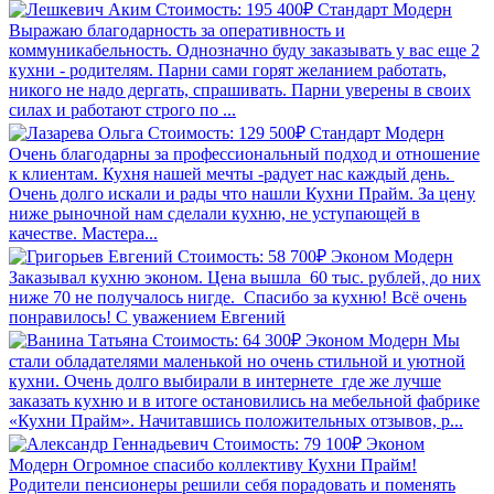
Стоимость: 195 400₽
Стандарт
Модерн
Выражаю благодарность за оперативность и
коммуникабельность. Однозначно буду заказывать у вас еще 2
кухни - родителям. Парни сами горят желанием работать,
никого не надо дергать, спрашивать. Парни уверены в своих
силах и работают строго по ...
Стоимость: 129 500₽
Стандарт
Модерн
Очень благодарны за профессиональный подход и отношение
к клиентам. Кухня нашей мечты -радует нас каждый день.
Очень долго искали и рады что нашли Кухни Прайм. За цену
ниже рыночной нам сделали кухню, не уступающей в
качестве. Мастера...
Стоимость: 58 700₽
Эконом
Модерн
Заказывал кухню эконом. Цена вышла 60 тыс. рублей, до них
ниже 70 не получалось нигде. Спасибо за кухню! Всё очень
понравилось! С уважением Евгений
Стоимость: 64 300₽
Эконом
Модерн
Мы
стали обладателями маленькой но очень стильной и уютной
кухни. Очень долго выбирали в интернете где же лучше
заказать кухню и в итоге остановились на мебельной фабрике
«Кухни Прайм». Начитавшись положительных отзывов, р...
Стоимость: 79 100₽
Эконом
Модерн
Огромное спасибо коллективу Кухни Прайм!
Родители пенсионеры решили себя порадовать и поменять