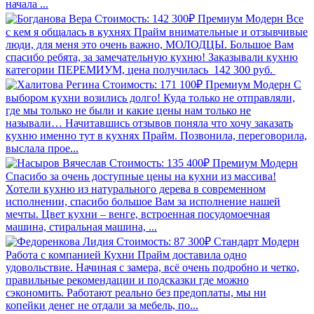
начала ...
Стоимость: 142 300₽
Премиум
Модерн
Все
с кем я общалась в кухнях Прайм внимательные и отзывчивые
люди, для меня это очень важно, МОЛОДЦЫ. Большое Вам
спасибо ребята, за замечательную кухню! Заказывали кухню
категории ПЕРЕМИУМ, цена получилась 142 300 руб.
Стоимость: 171 100₽
Премиум
Модерн
С
выбором кухни возились долго! Куда только не отправляли,
где мы только не были и какие цены нам только не
называли… Начитавшись отзывов поняла что хочу заказать
кухню именно тут в кухнях Прайм. Позвонила, переговорила,
выслала прое...
Стоимость: 135 400₽
Премиум
Модерн
Спасибо за очень доступные цены на кухни из массива!
Хотели кухню из натурального дерева в современном
исполнении, спасибо большое Вам за исполнение нашей
мечты. Цвет кухни – венге, встроенная посудомоечная
машина, стиральная машина, ...
Стоимость: 87 300₽
Стандарт
Модерн
Работа с компанией Кухни Прайм доставила одно
удовольствие. Начиная с замера, всё очень подробно и четко,
правильные рекомендации и подсказки где можно
сэкономить. Работают реально без предоплаты, мы ни
копейки денег не отдали за мебель, по...