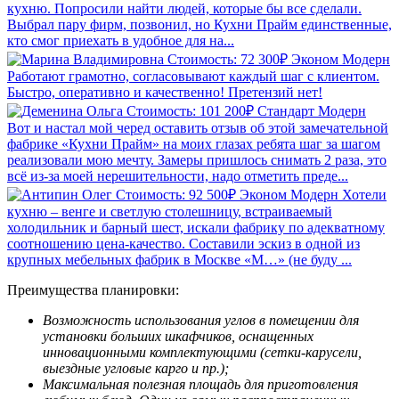
кухню. Попросили найти людей, которые бы все сделали.
Выбрал пару фирм, позвонил, но Кухни Прайм единственные,
кто смог приехать в удобное для на...
Стоимость: 72 300₽
Эконом
Модерн
Работают грамотно, согласовывают каждый шаг с клиентом.
Быстро, оперативно и качественно! Претензий нет!
Стоимость: 101 200₽
Стандарт
Модерн
Вот и настал мой черед оставить отзыв об этой замечательной
фабрике «Кухни Прайм» на моих глазах ребята шаг за шагом
реализовали мою мечту. Замеры пришлось снимать 2 раза, это
всё из-за моей нерешительности, надо отметить преде...
Стоимость: 92 500₽
Эконом
Модерн
Хотели
кухню – венге и светлую столешницу, встраиваемый
холодильник и барный шест, искали фабрику по адекватному
соотношению цена-качество. Составили эскиз в одной из
крупных мебельных фабрик в Москве «М…» (не буду ...
Преимущества планировки:
Возможность использования углов в помещении для
установки больших шкафчиков, оснащенных
инновационными комплектующими (сетки-карусели,
выездные угловые карго и пр.);
Максимальная полезная площадь для приготовления