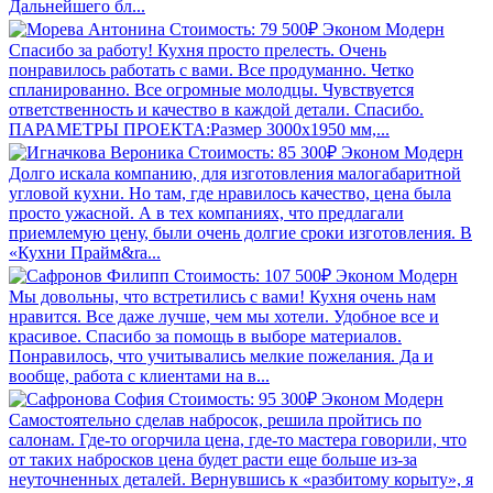
Дальнейшего бл...
Стоимость: 79 500₽
Эконом
Модерн
Спасибо за работу! Кухня просто прелесть. Очень
понравилось работать с вами. Все продуманно. Четко
спланированно. Все огромные молодцы. Чувствуется
ответственность и качество в каждой детали. Спасибо.
ПАРАМЕТРЫ ПРОЕКТА:Размер 3000х1950 мм,...
Стоимость: 85 300₽
Эконом
Модерн
Долго искала компанию, для изготовления малогабаритной
угловой кухни. Но там, где нравилось качество, цена была
просто ужасной. А в тех компаниях, что предлагали
приемлемую цену, были очень долгие сроки изготовления. В
«Кухни Прайм&ra...
Стоимость: 107 500₽
Эконом
Модерн
Мы довольны, что встретились с вами! Кухня очень нам
нравится. Все даже лучше, чем мы хотели. Удобное все и
красивое. Спасибо за помощь в выборе материалов.
Понравилось, что учитывались мелкие пожелания. Да и
вообще, работа с клиентами на в...
Стоимость: 95 300₽
Эконом
Модерн
Самостоятельно сделав набросок, решила пройтись по
салонам. Где-то огорчила цена, где-то мастера говорили, что
от таких набросков цена будет расти еще больше из-за
неуточненных деталей. Вернувшись к «разбитому корыту», я