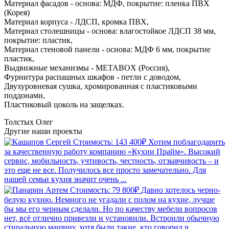
Материал фасадов - основа: МДФ, покрытие: пленка ПВХ
(Корея)
Материал корпуса - ЛДСП, кромка ПВХ,
Материал столешницы - основа: влагостойкое ЛДСП 38 мм,
покрытие: пластик,
Материал стеновой панели - основа: МДФ 6 мм, покрытие
пластик,
Выдвижные механизмы - METABOX (Россия),
Фурнитура распашных шкафов - петли с доводом,
Двухуровневая сушка, хромированная с пластиковыми
поддонами,
Пластиковый цоколь на защелках.
Толстых Олег
Другие наши
проекты
Стоимость: 143 400₽
Хотим поблагодарить
за качественную работу компанию «Кухни Прайм». Высокий
сервис, мобильность, учтивость, честность, отзывчивость – и
это еще не все. Получилось все просто замечательно. Для
нашей семьи кухня значит очень ...
Стоимость: 79 800₽
Давно хотелось черно-
белую кухню. Немного не угадали с полом на кухне, лучше
бы мы его черным сделали. Но по качеству мебели вопросов
нет, всё отлично привезли и установили. Встроили обычную
стиральную машину, хотя были такие, кто говорил ч...