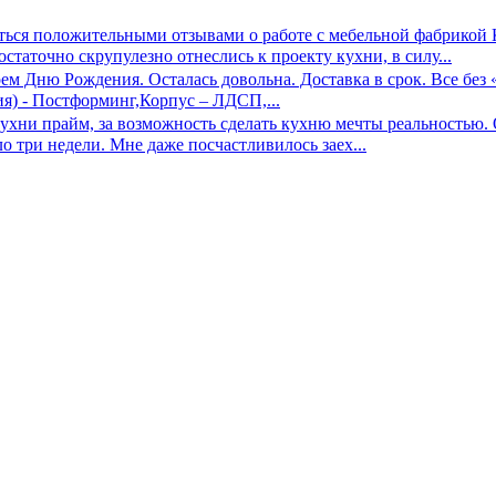
ться положительными отзывами о работе с мебельной фабрикой 
таточно скрупулезно отнеслись к проекту кухни, в силу...
оем Дню Рождения. Осталась довольна. Доставка в срок. Все
) - Постформинг,Корпус – ЛДСП,...
ухни прайм, за возможность сделать кухню мечты реальностью. О
 три недели. Мне даже посчастливилось заех...