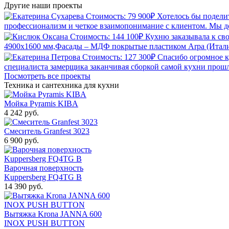
Другие наши
проекты
Стоимость: 79 900₽
Хотелось бы подели
профессионализм и четкое взаимопонимание с клиентом. Мы дос
Стоимость: 144 100₽
Кухню заказывала к св
4900х1600 мм,Фасады – МДФ покрытые пластиком Arpa (Италия
Стоимость: 127 300₽
Спасибо огромное к
специалиста замерщика заканчивая сборкой самой кухни прошло
Посмотреть все проекты
Техника и сантехника
для кухни
Мойка Pyramis KIBA
4 242 руб.
Смеситель Granfest 3023
6 900 руб.
Варочная поверхность
Kuppersberg FQ4TG B
14 390 руб.
Вытяжка Krona JANNA 600
INOX PUSH BUTTON