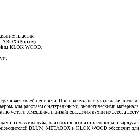
рытие: пластик,
TABOX (Россия),
тейны KLOK WOOD,
ми,
 утрачивает своей ценности. При надлежащем уходе даже после д
рьером. Мы работаем с натуральными, экологическими материал
тно услуги замерщика и дизайнера, делая кухни из дерева дос
дами из массива дуба, для изготовления столешницы и корпуса
производителей BLUM, METABOX и KLOK WOOD обеспечит длит