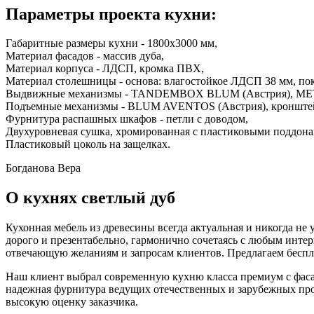
Параметры проекта кухни:
Габаритные размеры кухни - 1800х3000 мм,
Материал фасадов - массив дуба,
Материал корпуса - ЛДСП, кромка ПВХ,
Материал столешницы - основа: влагостойкое ЛДСП 38 мм, пок
Выдвижные механизмы - TANDEMBOX BLUM (Австрия), ME
Подъемные механизмы - BLUM AVENTOS (Австрия), кронш
Фурнитура распашных шкафов - петли с доводом,
Двухуровневая сушка, хромированная с пластиковыми поддона
Пластиковый цоколь на защелках.
Богданова Вера
О кухнях светлый дуб
Кухонная мебель из древесины всегда актуальная и никогда не
дорого и презентабельно, гармонично сочетаясь с любым инте
отвечающую желаниям и запросам клиентов. Предлагаем беспла
Наш клиент выбрал современную кухню класса премиум с фаса
надежная фурнитура ведущих отечественных и зарубежных 
высокую оценку заказчика.