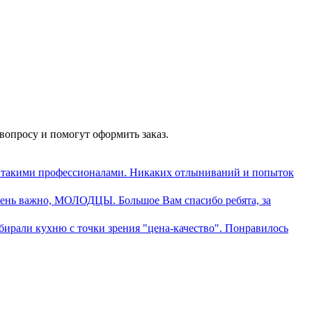
опросу и помогут оформить заказ.
с такими профессионалами. Никаких отлыниваний и попыток
очень важно, МОЛОДЦЫ. Большое Вам спасибо ребята, за
бирали кухню с точки зрения "цена-качество". Понравилось