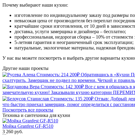
Почему выбирают наши кухни:
изготовление по индивидуальному заказу под размеры п
невысокая цена от производителя без переплат посредник
кратчайшие сроки изготовления, от 10 дней в зависимос
доставка, услуги замерщика и дизайнера – бесплатно;
профессиональная, недорогая сборка – 10% от стоимости з
5-летняя гарантия и неограниченный срок эксплуатации;
натуральные, экологичные материалы, надежная брендов
У нас вы можете посмотреть и выбрать другие варианты кухон
Другие наши
проекты
Стоимость: 214 200₽
Обратившись в «Кухни Пр
схалтурить. Замерщик не подвел по времени. Четкий и правильн
Стоимость: 142 300₽
Все с кем я общалась в
замечательную кухню! Заказывали кухню категории ПЕРЕМИУ
Стоимость: 135 200₽
Отзыв: Добрый ден
что быстро приехал замерщик, помог определиться с расстановк
Посмотреть все проекты
Техника и сантехника
для кухни
Мойка Granfest GF-R510
3 260 руб.